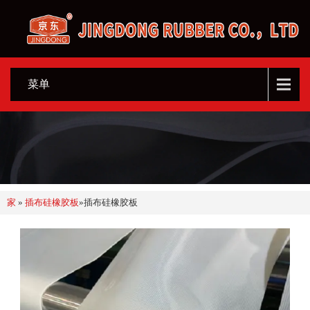
菜单
家
»
插布硅橡胶板
»
插布硅橡胶板