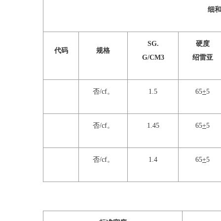
细
SG.
硬度
代码
规格
G/CM3
绍雷亚
否/cf。
1.5
65
+
5
否/cf。
1.45
65
+
5
否/cf。
1.4
65
+
5